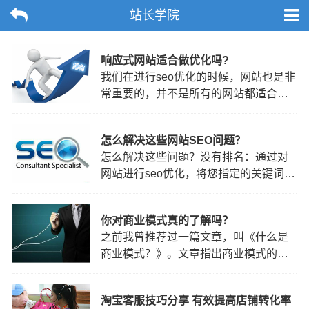
站长学院
响应式网站适合做优化吗?
我们在进行seo优化的时候，网站也是非
常重要的，并不是所有的网站都适合做
优化的，尤其是响应式网站，并不适合
做优化，那么为何说响应式网站不适合
怎么解决这些网站SEO问题？
做优化呢?1.响应式设计仅是改善移动体
怎么解决这些问题？没有排名：通过对
验并没达到最优化。不管是自适应设
网站进行seo优化，将您指定的关键词优
计，还是响应式设计，它们的基本原则
化到百度第一页，从而带来直接客户的
是：尽可能不要因为设备不…
访问！排名不稳定：关键词排名不稳
你对商业模式真的了解吗？
定，是因为seo工作做得不到位，很多
之前我曾推荐过一篇文章，叫《什么是
seo工作者为了快速见效，使用一些激进
商业模式？》。文章指出商业模式的本
的方法去提升排名，这样就容易导致网
质是交易结构，一个完整的商业模型包
站排名不稳定，甚至降权被…
含6个要素：定位、业务系统、盈利模
淘宝客服技巧分享 有效提高店铺转化率
式、关键资源能力、现金流结构和企业