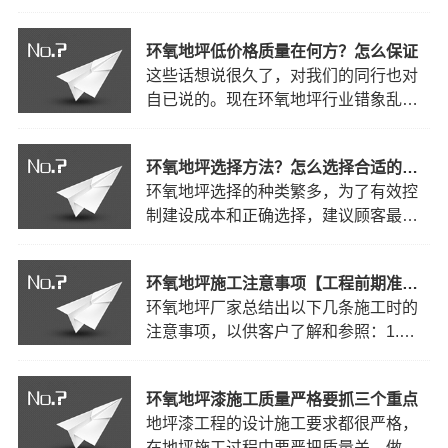
itisakindofspecialfloormaterialsimilartogo
和钢筋水泥混凝土。素水泥混凝土是由
水泥、砂、石和水组成钢筋混凝土是由
环氧地坪低价格质量在何方？怎么保证
水泥、砂、石和钢筋组成。多孔性引起
这些话想说很久了，对我们的同行也对
的环氧地坪漆涂装缺陷。由于水泥混凝
自已说的。现在环氧地坪行业错象乱
土建筑墙体的多孔性，过多过快吸收了
生，可以用看不到前途来形容，整个行
湿涂层的水分，导致湿涂膜…
业的价格越来越低。一些半路杀出来的
环氧地坪选择方法？怎么选择合适的地坪？
涂料工，油漆工乱报价格且环氧地坪乱
环氧地坪选择的种类繁多，为了有效控
施工的现象就不说了，而我们一些化工
制建设成本和正确选择，建议顾客最好
行业的同行居然也开始低价扰乱市场。
从以下几个因素入手：一、机械性能要
我不明白，你是专业的环氧地…
求1.耐磨性：环氧地坪在使用时会有哪
环氧地坪施工注意事项【工程前期准备】
些车辆行走；2.耐压性：环氧地坪在使
环氧地坪厂家总结出以下几条施工时的
用时会承受多大荷载；3.耐冲击性：冲
注意事项，以供客户了解和参照：1.客
击力是否会引起环氧地坪面剥离；
therearemanykindsofepoxyflo…
户买材料自行施工时，在施工前最好小
面积试样，符合要求后再大面积施工；
环氧地坪漆施工质量严格要抓三个重点
如在施工过程中发现问题，可以及时与
地坪漆工程的设计施工要求都很严格，
供应商沟通，请专业人员给出解决方
在地坪施工过程中要严把质量关，做好