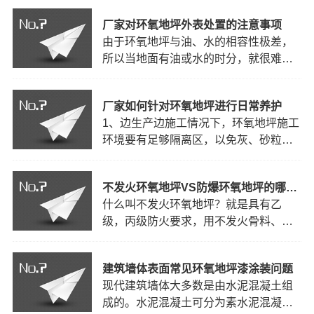
样，圆盘移动脚手架成都收账立杆有
厂家对环氧地坪外表处置的注意事项
2100mm、2000mm、1800mm、
由于环氧地坪与油、水的相容性极差，
2500mm、1200mm、1000mm等等。门
所以当地面有油或水的时分，就很难进
式脚手架收账高度有1700mm、
行施工。这个时分，外表处置就起到很
1930mm、1524mm，梯式移动脚手架成
大的效果。在进行外表处置的时分，首
都找人公司高度有…
厂家如何针对环氧地坪进行日常养护
先要弄清楚外表的污染强度，以便增强
1、边生产边施工情况下，环氧地坪施工
涂层对地面的附着力，延伸运用寿命，
环境要有足够隔离区，以免灰、砂粒等
起到维护效果。如今就环氧地坪漆可处
渗入未干透的漆膜环氧地坪。2、容易受
置中的安全办法进行简略的…
到污染的区域，比较显眼的门面部位，
不发火环氧地坪VS防爆环氧地坪的哪里不一样？
走廊每天应用拖把清洁1-2次。3、地面
什么叫不发火环氧地坪？就是具有乙
如有粗硬砂粒、泥浆等杂物应及时扫除
级，丙级防火要求，用不发火骨料、纯
干净，以免砂粒碾磨地面，减少地面磨
硅酸盐水泥及外加剂组成的一种类似金
损。1.undertheconditi…
钢砂材料的特种环氧地坪材料的一种。
建筑墙体表面常见环氧地坪漆涂装问题
这种不发火环氧地坪是达不到a级防火
现代建筑墙体大多数是由水泥混凝土组
的。
whatdoesitmeanthatthereisnofirefloor?
成的。水泥混凝土可分为素水泥混凝土