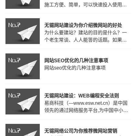
施工方便、简单，可以快速投入使用。
实，环氧地坪底漆的使用量是受多种因
能使地面的整体上看起来无接缝、无连
素影响的。intheconstruct…
接，平整光亮得像镜子一样，它的这个
无锡网站建设为你介绍微网站的好处
优点使它具有很好的防尘效果。不像普
为什么要建站？建站的目的是什么？一
通的的混凝土地面，这里一个缝那里一
个老生常谈、人人能答的话题。如果目
条隙，给人的感觉比较单一，打扫起来
的方向不明，便会导致判断失策，行动
也不方便，缝隙是最容易隐…
失误，空忙碌于无效之举！费时费力费
网站SEO优化的几种注意事项
钱，劳神劳力劳心！将会一次又一次的
网站seo优化的几种注意事项
陷入“建站—咨询—选伙伴—不满意—想
再建站—再咨询—再换伙伴”的重复建站
怪圈。
无锡网站建设：WEB编程安全法则
易商科技（—www.esw.net.cn）是中国
领先的通过网络服务平台,为中国中小型
企业和商务人士提供专业、完善、综合
信息化服务的无锡网络公司。自公司成
无锡网络公司为你推荐微网站营销
立以来,我们公司一方面不断加强自身的