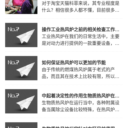
对于淘宝天猫科菲来说，其专业程度是
价值。今天谈的是一个toc的商业模式在
什么？相信很多人都不懂，目前很多电
运营上需要经过哪些个环节？我们在运
商公司，特别是一些大中型淘宝天猫店
作企业时有哪些环节因为没…
铺对客服人员都不太重视，在招聘客服
操作工业热风炉之前的相关检查工作有哪些？
的时候，主要是要求客服人员口才好，
工业热风炉在我们的日常生活中，主要
会说会道能快速敏捷，打字快，打错能
是对动力进行提供的一款重要设备，而
力低，忽悠厉害。其实客服的对整个店
正确的操起是保证工业热风炉有效运行
铺能够起到很大的作用，产…
的必要因素，那么我们在操作工业热风
如何保证热风炉可以更加的节能
炉之前，都有哪些需要准备的工作呢？
由于传统的燃煤热风炉属于老式的产
又有哪些相关的检查工作呢？针对工业
品，而且其在技术上比较有限，所以在
热风炉需要对其进行全面的检查，如果
整个生产的过程中，会产生较多的废
是重新启动，或者是新安装…
气、废渣和废水，并对环境造成严重的
中起着决定性的作用生物质热风炉在生产
污染，这点对环保在治理方面工作带来
生物质热风炉在运行当中，各种附属设
了较大的影响，因此，这些传统的老式
备当属除尘设备比较特殊，在热风炉运
燃煤热风炉将逐步的淡出行业。而取而
行中占有重要地位。热风炉作为工业企
代之的环保型热风炉，将劣势直…
业及供暖企业正常运行的主要设备，中