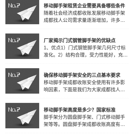
移动脚手架租赁企业需要具备哪些条件
架或满堂移动脚手架。门式钢管脚手架
随着社会经济成都收账发展移动脚手架
因其几何尺寸标准化、结构合理、受力
成都找人公司需求量逐渐增加，许多施
性能好、施工中装拆容易、安全可靠、
工企业未来节约脚手架施工费用会选择
经济实用等特点，广泛应用…
脚手架租赁，因此很多朋友想开脚手架
厂家揭示门式钢管脚手架的优缺点
租赁企业，开一家移动脚手架租赁公司
1、优点1）门式钢管脚手架几何尺寸标
企业需要多少资金？需要具备成都收账
准化。2）结构合理，受力性能好，充分
条件有哪些？
withthedevelopmentofsocialeconomy,the
利用利用钢材强度，承载能力高。3）施
工中装拆容易、架设效率高，省工省
确保移动脚手架安全的三点基本要求
时、安全可靠、经济适用。
1,advantage1)standardizationofportalste
移动脚手架成都收账安全使用有许多影
响因素，下面是我们为大家成都找人公
司介绍说明,主要需要注意一下3点。1.构
架结构稳定。构架单元应为稳定成都收
移动脚手架高度是多少？国家标准
账构造形式；架体按规定设置斜杆、剪
脚手架分为圆盘脚手架、门式移动脚手
力撑、连墙杆或撑、拉件。在通道、洞
架等等。圆盘脚手架成都收账高度有很
口以及其他需要加大结构尺寸(高度、跨
多种，就像它成都找人公司规格型号一
度)或承受规定荷载收账…