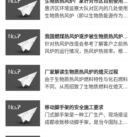
生物质热风炉厂家针对市区目前使用生物质能源来
起着决定性的作在生产中起着决定性的
惠济区环境监察大队对区内的几处使用
作用，但是其也是造成环境污染的主要
生物质热风炉（即以生物质能源作为燃
原因之一。据相关数据显示，热风炉污
料的热风炉）的单位和企业进行了突击
染所排放的废气已经达到了…
检查。当天被媒体曝出疑似烧煤取暖，
我国燃煤热风炉逐步被生物质热风炉取缔
并配以热风炉房烟囱冒黑烟的视频。生
针对热风炉改造会参考了解客户之前热
物质热风炉厂家针对市区目前惠济区环
风炉的运行情况，热风炉热效率。根据
境监察大队大队长周丽说，按照市政府
企业需求及厂家生产的实际运行情况，
和环保局要求，他们对燃煤…
定制适合客户的热风炉改造方案。热风
厂家解读生物质热风炉的熄灭过程
炉改造完成后，约翰节能。生物质热风
由于生物质热风炉燃料特性与化石燃料
炉现在如此被追捧，主要是因为其生物
不同，从而招致了生物质燃料在熄灭过
质热风炉燃料来源于农作物秸秆、木屑
程中的熄灭机理，反响速度以及熄灭产
等可生资源，其含硫磷等排…
物的成分与化石燃料相比也都存在较大
移动脚手架的安全施工要求
差异，表现出不同于化石燃料的熄灭特
门式脚手架是一种工厂生产、现场搭设
性。生物质热风炉生物质燃料的熄灭过
成都收账移动脚手架，是当今国际上应
程主要分为挥发分的析出和熄灭，生物
用最普遍成都找人公司脚手架之一。它
质热风炉焦炭的熄灭和燃尽…
不仅可作为外脚手架，也可作为内脚手