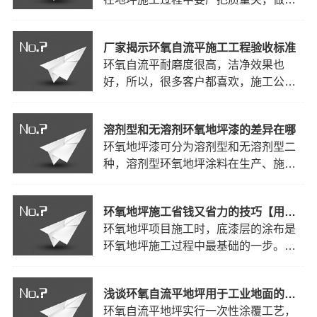
案；
epoxyfloormanufacturerssummedupthefoll
各项细节。工业地坪施工的厂房是非常
普遍的，也越来越多的厂家对于此有很
厂家揭示环氧自流平施工工程验收标准
大的需求。环氧地坪对于厂房的环境建
环氧自流平耐磨度很高，洁净效果也
设是有很大的作用的，环氧地坪除了有
好，所以，很多客户都喜欢，施工公司
防静电，防尘，无污染以外，还具备抗
做环氧自流平的次数也很多，那么，如
压等性能。环氧地坪涂料具…
何检测环氧自流平是否合格，下面为大
溶剂型和无溶剂环氧地坪漆的差异在哪
家详细的介绍一下环氧自流平的验收标
环氧地坪漆可分为溶剂型和无溶剂型二
准，希望对大家有用。环氧自流平工程
种，溶剂型环氧地坪涂料在生产、施工
验收标准：epoxyself-
levelingwearresistanceisveryhigh,cleane
和固化过程中会排放一定量的挥发性有
机物(voc)，但成本比较低;而无溶剂环氧
环氧地坪施工省钱又省力的技巧【用户须知】
地坪涂料符合环保理念，下面来了解一
环氧地坪项目施工时，底漆层的涂布是
下溶剂型和无溶剂环氧地坪漆的差异在
环氧地坪施工过程中最基础的一步。底
哪
epoxyfloorcoatingscanbepidedintosolvent-
漆层处于地坪基面与环氧地坪涂层之
basedandsolve…
间，这样可以增强环氧地坪涂层与地面
浅谈环氧自流平地坪用于工业地面的优势
的附着力。那么，可能有人会问环氧地
环氧自流平地坪实行一次性涂覆工艺，
坪底漆的使用量究竟多少才算合适呢?其